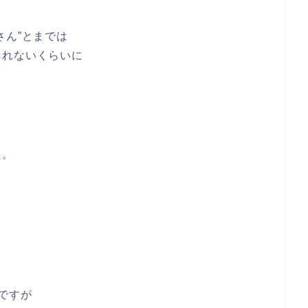
さん”とまでは
られないくらいに
た。
と
！
ですが