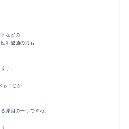
と
。
ルトなどの
物性乳酸菌の力も
きます。
べることが
いる原因の一つですね。
ます。