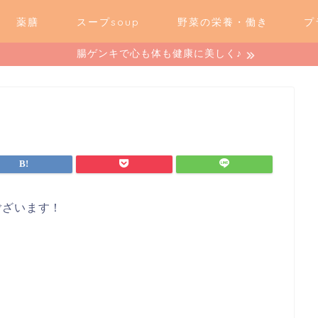
薬膳
スープsoup
野菜の栄養・働き
プ
腸ゲンキで心も体も健康に美しく♪
ございます！
！