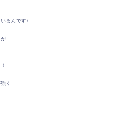
いるんです♪
とが
！！
が強く